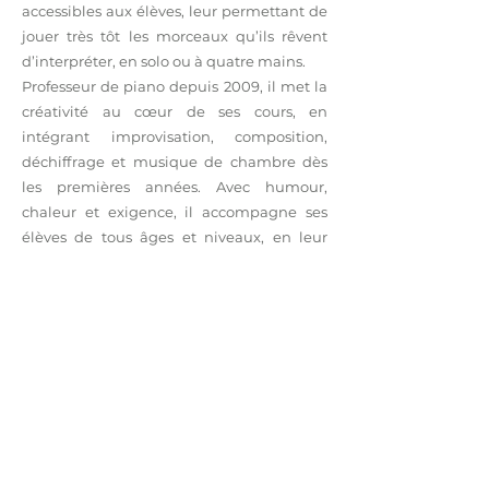
accessibles aux élèves, leur permettant de
jouer très tôt les morceaux qu’ils rêvent
d’interpréter, en solo ou à quatre mains.
Professeur de piano depuis 2009, il met la
créativité au cœur de ses cours, en
intégrant improvisation, composition,
déchiffrage et musique de chambre dès
les premières années. Avec humour,
chaleur et exigence, il accompagne ses
élèves de tous âges et niveaux, en leur
transmettant non seulement des savoirs
techniques, mais surtout une passion
vivante pour la musique.
Depuis 2022, Jérémy fait partie de l’équipe
de l’École de Piano de Rouen (rue
Cauchoise), où il met son expérience
d’artiste et de pédagogue au service des
élèves. De nombreux récitals sont à venir,
dont un concert de ses arrangements des
musiques de Disney prévu en novembre